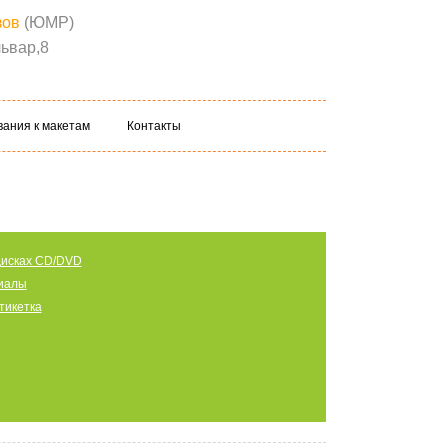
зов
(ЮМР)
ьвар,8
вания к макетам
Контакты
дисках CD/DVD
иалы
этикетка