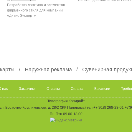
Разработка логотипа и элементов
фирменного стиля для компании
«Дитис Эксперт»
 карты
Наружная реклама
Сувенирная продук
О нас
Заказчики
Отзывы
Оплата
Вакансии
Требо
Типография Копирайт
ул. Восточно-Кругликовская, д. 28/2
(ЖК Панорама) тел.
+7(918) 268-23-01
+7(9
Пн-Птн 09.00-18.00