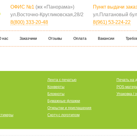
ОФИС №1
(жк «Панорама»)
Пункт выдачи зака
Т
ул.Восточно-Кругликовская,28/2
ул.Платановый бул
8(800) 333-20-48
8(961) 53-224-22
О нас
Заказчики
Отзывы
Оплата
Вакансии
Требо
Лента с печатью
Печать на 
Конверты
POS-матер
Блокноты
Упаковка / 
Бумажные флажки
Открытки и приглашения
стикеры
Скотч с логотипом